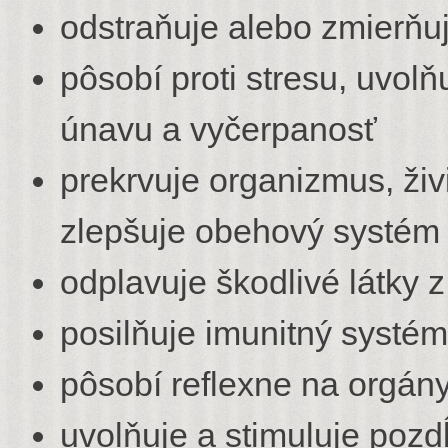
odstraňuje alebo zmierňu
pôsobí proti stresu, uvol
únavu a vyčerpanosť
prekrvuje organizmus, živ
zlepšuje obehový systém
odplavuje škodlivé látky 
posilňuje imunitný systém
pôsobí reflexne na orgán
uvolňuje a stimuluje pozd