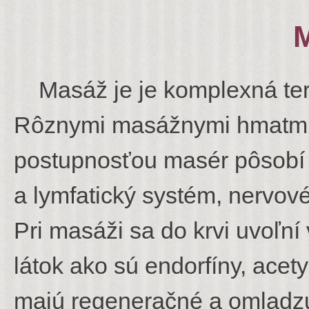
Masáž je je komplexná terap
Rôznymi masážnymi hmatmi, i
postupnosťou masér pôsobí n
a lymfatický systém, nervov
Pri masáži sa do krvi uvoľn
látok ako sú endorfíny, acety
majú regeneračné a omladzu