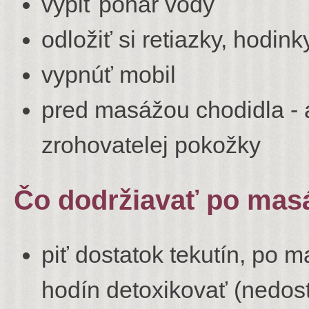
vypiť pohár vody
odložiť si retiazky, hodin
vypnúť mobil
pred masážou chodidla - 
zrohovatelej pokožky
Čo dodržiavať po masá
piť dostatok tekutín, po 
hodín detoxikovať (nedos