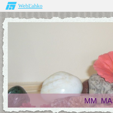
WebĽahko
MM MAS