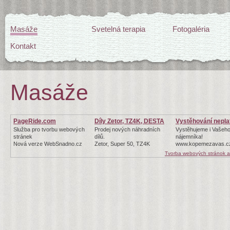
Masáže
Svetelná terapia
Fotogaléria
Kontakt
Masáže
PageRide.com
Díly Zetor, TZ4K, DESTA
Vystěhování nepla
Služba pro tvorbu webových
Prodej nových náhradních
Vystěhujeme i Vašeh
stránek
dílů.
nájemníka!
Nová verze WebSnadno.cz
Zetor, Super 50, TZ4K
www.kopemezavas.c
Tvorba webových stránok 