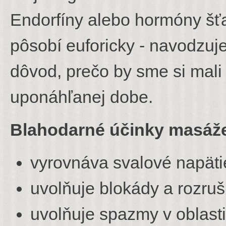
Endorfíny alebo hormóny šťa
pôsobí euforicky - navodzuje 
dôvod, prečo by sme si mali 
uponáhľanej dobe.
Blahodarné účinky masáž
vyrovnáva svalové napäti
uvolňuje blokády a rozrušu
uvolňuje spazmy v oblasti