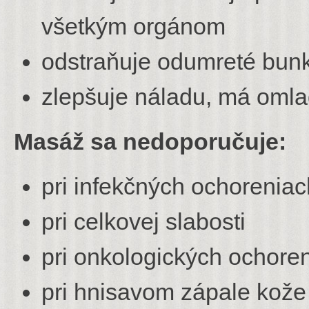
všetkým orgánom
odstraňuje odumreté bun
zlepšuje náladu, má omla
Masáž sa nedoporučuje:
pri infekčných ochorenia
pri celkovej slabosti
pri onkologických ochore
pri hnisavom zápale kože