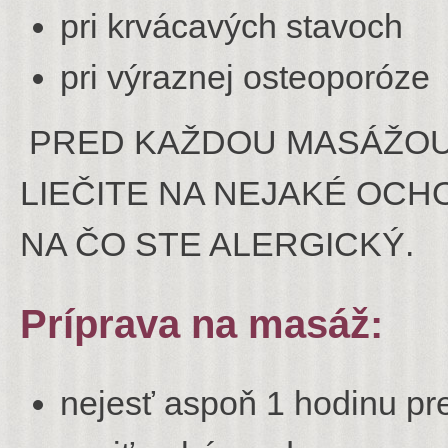
pri krvácavých stavoch
pri výraznej osteoporóze
PRED KAŽDOU MASÁŽOU 
LIEČITE NA NEJAKÉ OCHO
NA ČO STE ALERGICKÝ.
Príprava na masáž:
nejesť aspoň 1 hodinu p