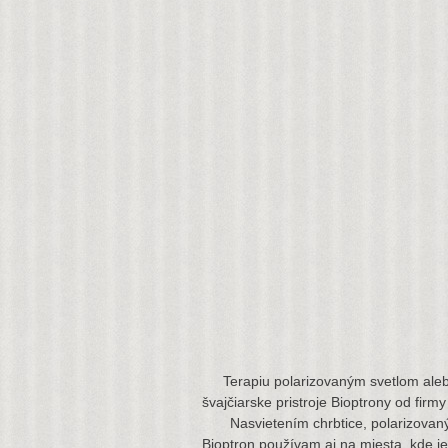
Terapiu polarizovaným svetlom ale
švajčiarske pristroje Bioptrony od firmy
Nasvietením chrbtice, polarizovaným
Bioptron používam aj na miesta, kde je