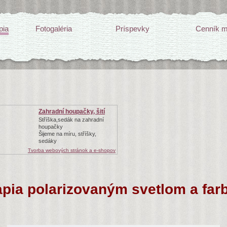
pia
Fotogaléria
Príspevky
Cenník m
Zahradní houpačky, šití
Stříška,sedák na zahradní
houpačky
Šijeme na míru, stříšky,
sedáky
Tvorba webových stránok a e-shopov
apia polarizovaným svetlom a far