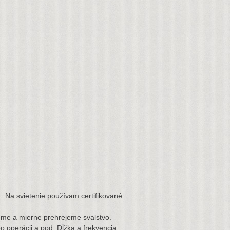
 Na svietenie používam certifikované
me a mierne prehrejeme svalstvo.
o operácii a pod. Dĺžka a frekvencia