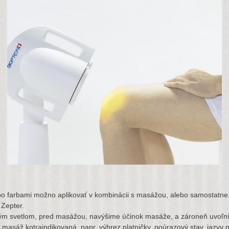
bo farbami možno aplikovať v kombinácii s masážou, alebo samostatne.
 Zepter.
 svetlom, pred masážou, navýšime účinok masáže, a zároneň uvoľní
 masáž kotraindikovaná, napr. výhrez platničky, poúrazový stav, jazvy p