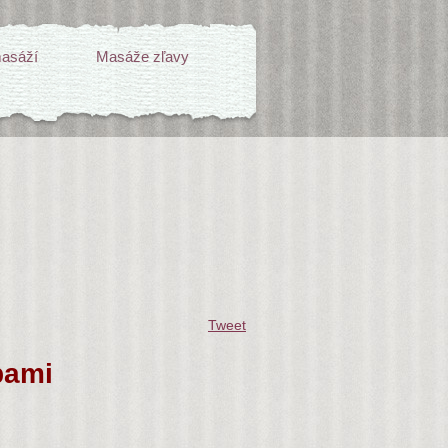
asáží
Masáže zľavy
Tweet
bami