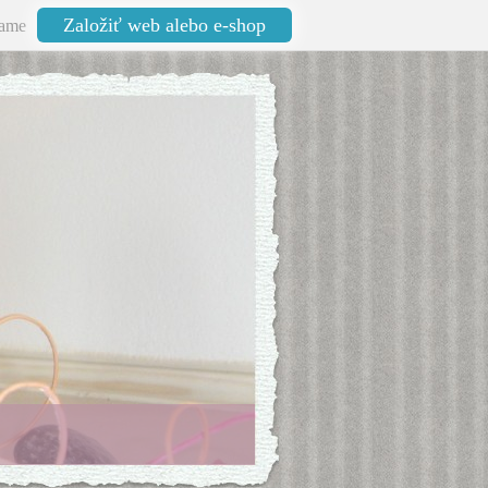
Založiť web alebo e-shop
ame