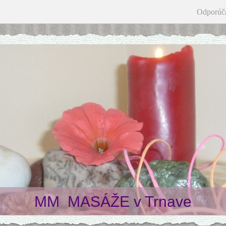
Odporúč
MM MASÁŽE v Trnave