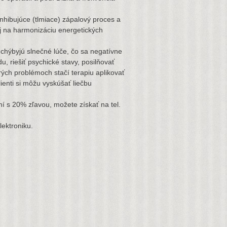
nhibujúce (tlmiace) zápalový proces a
aj na harmonizáciu energetických
hýbyjú slnečné lúče, čo sa negatívne
 riešiť psychické stavy, posilňovať
orých problémoch stačí terapiu aplikovať
lienti si môžu vyskúšať liečbu
í s 20% zľavou, možete získať na tel.
lektroniku.