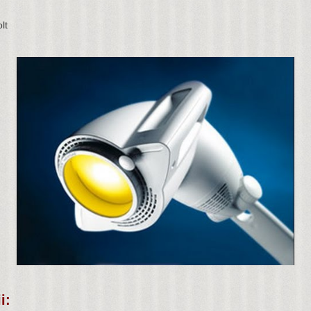
lt
i: