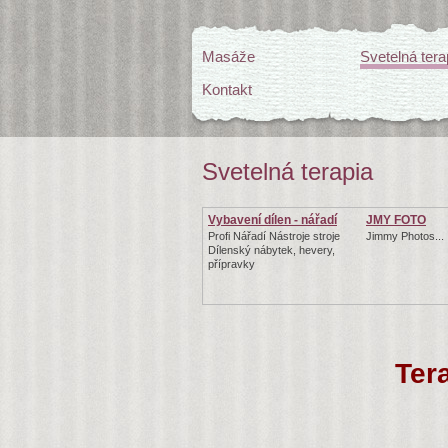
Masáže
Svetelná tera
Kontakt
Svetelná terapia
Vybavení dílen - nářadí
JMY FOTO
Profi Nářadí Nástroje stroje
Jimmy Photos...
Dílenský nábytek, hevery,
přípravky
Ter