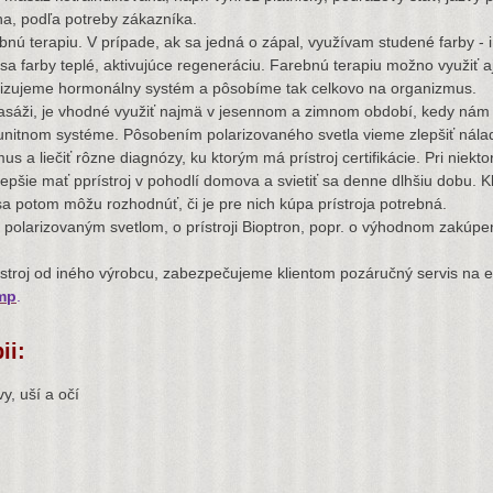
álna, podľa potreby zákazníka.
ú terapiu. V prípade, ak sa jedná o zápal, využívam studené farby - i
a farby teplé, aktivujúce regeneráciu. Farebnú terapiu možno využiť 
monizujeme hormonálny systém a pôsobíme tak celkovo na organizmus.
ži, je vhodné využiť najmä v jesennom a zimnom období, kedy nám c
nitnom systéme. Pôsobením polarizovaného svetla vieme zlepšiť náladu,
 a liečiť rôzne diagnózy, ku ktorým má prístroj certifikácie. Pri niekt
 lepšie mať pprístroj v pohodlí domova a svietiť sa denne dlhšiu dobu. K
a potom môžu rozhodnúť, či je pre nich kúpa prístroja potrebná.
olarizovaným svetlom, o prístroji Bioptron, popr. o výhodnom zakúpen
ístroj od iného výrobcu, zabezpečujeme klientom pozáručný servis na e
ámp
.
ii:
vy, uší a očí