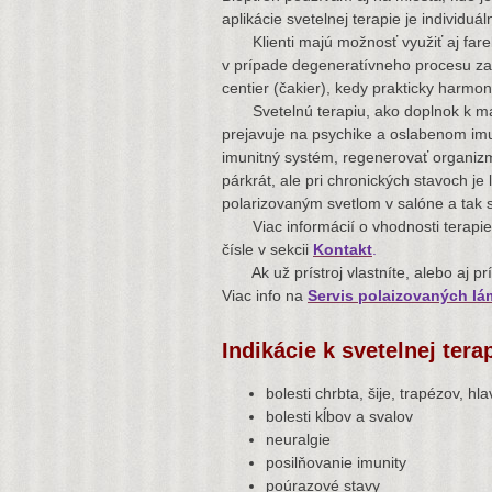
aplikácie svetelnej terapie je individu
Klienti majú možnosť využiť aj farebn
v prípade degeneratívneho procesu zas
centier (čakier), kedy prakticky har
Svetelnú terapiu, ako doplnok k masá
prejavuje na psychike a oslabenom imu
imunitný systém, regenerovať organizmus
párkrát, ale pri chronických stavoch je
polarizovaným svetlom v salóne a tak s
Viac informácií o vhodnosti terapie p
čísle v sekcii
Kontakt
.
Ak už prístroj vlastníte, alebo aj pr
Viac info na
Servis polaizovaných l
Indikácie k svetelnej terap
bolesti chrbta, šije, trapézov, hla
bolesti kĺbov a svalov
neuralgie
posilňovanie imunity
poúrazové stavy