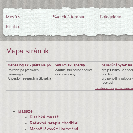
Masáže
Svetelná terapia
Fotogaléria
Kontakt
Mapa stránok
Genealog.sk - pátranie po
Swarovski šperky
nářadí-nábytek na
zahradu
Pátranie po predkoch,
kvalitné strieborné šperky
pro její lehkou a sna
genealógia
za super ceny
údržbu
Ancestor research in Slovakia
pro pohodlný odpočin
relaxaci
Tvorba webových stránok 
Masáže
Klasická masáž
Reflexná terapia chodidiel
Masáž lávovými kameňmi