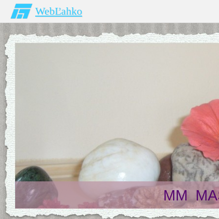
WebĽahko
MM MAS