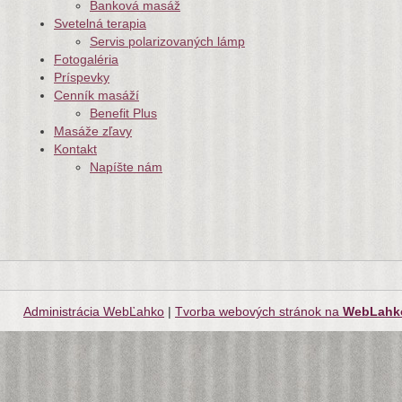
Banková masáž
Svetelná terapia
Servis polarizovaných lámp
Fotogaléria
Príspevky
Cenník masáží
Benefit Plus
Masáže zľavy
Kontakt
Napíšte nám
Administrácia WebĽahko
|
Tvorba webových stránok na
WebLahk