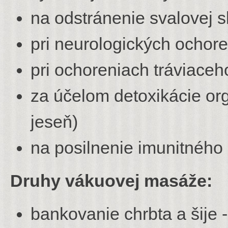
na odstránenie svalovej s
pri neurologických ochor
pri ochoreniach tráviaceho
za účelom detoxikácie org
jeseň)
na posilnenie imunitného
Druhy vákuovej masáže:
bankovanie chrbta a šije 