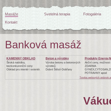
Masáže
Svetelná terapia
Fotogaléria
Kontakt
Banková masáž
KAMENNÝ OBKLAD
Beton a výrobky
Produkty Energy,N
Široká nabídka,
Výroba betonu a betonových
Akční ceny, možnost
bezkonkurenční ceny
výrobků
ZDARMA
Obklad pro interiér i exteriér.
Dobré Štěstí-Dobřany
GYNEX,CYTOSAN,Z
POTRAVINY apod
Tvorba webových stránok 
Váku