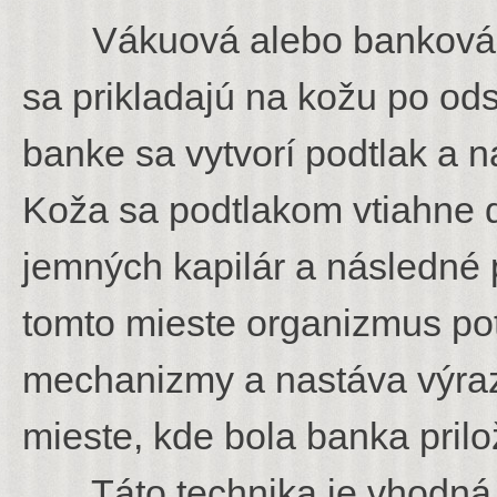
Vákuová alebo banková m
sa prikladajú na kožu po o
banke sa vytvorí podtlak a n
Koža sa podtlakom vtiahne d
jemných kapilár a následné 
tomto mieste organizmus po
mechanizmy a nastáva výraz
mieste, kde bola banka pril
Táto technika je vhodná n