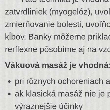
zatvrdliniek (myogelóz), uvo
zmierňovanie bolesti, uvoľň
kĺbov. Banky môžeme priklad
rerflexne pôsobíme aj na vzd
Vákuová masáž je vhodná
pri rôznych ochoreniach
ak klasická masáž nie je 
výraznejšie účinky