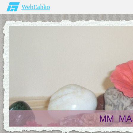
WebĽahko
MM MAS