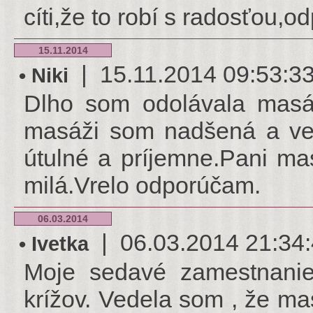
cíti,že to robí s radosťou,
15.11.2014
| 15.11.2014 09:53:33 |
• Niki
Dlho som odolávala masá
masáži som nadšená a veľ
útulné a príjemne.Pani mas
milá.Vrelo odporúčam.
06.03.2014
| 06.03.2014 21:34:48
• Ivetka
Moje sedavé zamestnanie
krížov. Vedela som , že ma