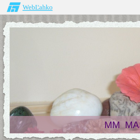
WebĽahko
MM MAS