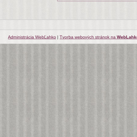
Administrácia WebĽahko
|
Tvorba webových stránok na
WebLahk