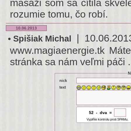
masáži som sa cítila skve
rozumie tomu, čo robí.
10.06.2013
| 10.06.2013 
• Spišiak Michal
www.magiaenergie.tk Mát
stránka sa nám veľmi páči .
N
nick
text
52
8
-
0
dva =
Vyplňte kontrolu proti SPAMu.