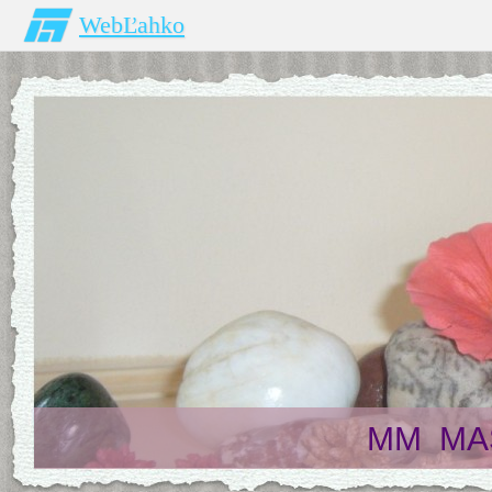
WebĽahko
MM MAS