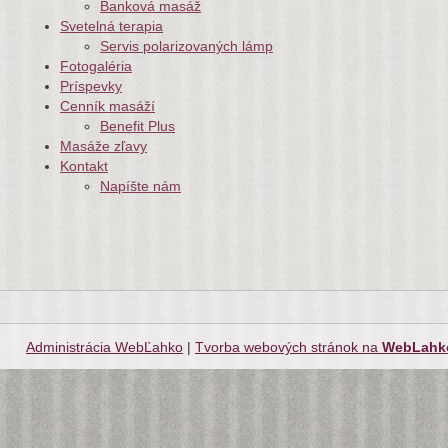
Banková masáž
Svetelná terapia
Servis polarizovaných lámp
Fotogaléria
Príspevky
Cenník masáží
Benefit Plus
Masáže zľavy
Kontakt
Napíšte nám
Administrácia WebĽahko
|
Tvorba webových stránok na
WebLahk