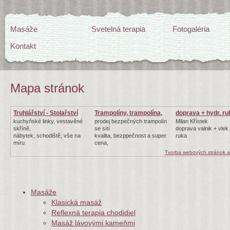
Masáže
Svetelná terapia
Fotogaléria
Kontakt
Mapa stránok
Truhlářství - Stolařství
Trampolíny, trampolína,
doprava + hydr. r
kuchyňské linky, vestavěné
prodej bezpečných trampolín
Milan Křístek
skříně,
se sítí
doprava valnik + vlek 
nábytek, schodiště, vše na
kvalita, bezppečnost a super
ruka
míru
cena,
Tvorba webových stránok 
Masáže
Klasická masáž
Reflexná terapia chodidiel
Masáž lávovými kameňmi