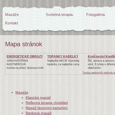
Masáže
Svetelná terapia
Fotogaléria
Kontakt
Mapa stránok
ENERGETICKÉ OBRAZY
TOPÁNKY KABELKY
Krejčovství Knoflí
JANA KATEŘINA
Najlepšie AKCIE Výpredaj
Šití, oprava a úprava
KASTNEROVÁ
topánky za najlepšie ceny
sérií. E-shop s dětsk
tvorba na přání, ilustrace knih
oblečením
Tvorba webových stránok 
Masáže
Klasická masáž
Reflexná terapia chodidiel
Masáž lávovými kameňmi
Banková masáž