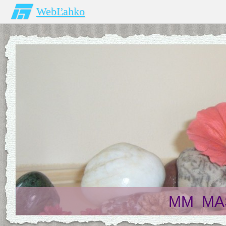
WebĽahko
MM MAS