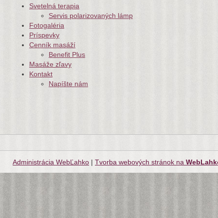
Svetelná terapia
Servis polarizovaných lámp
Fotogaléria
Príspevky
Cenník masáží
Benefit Plus
Masáže zľavy
Kontakt
Napíšte nám
Administrácia WebĽahko
|
Tvorba webových stránok na
WebLahk